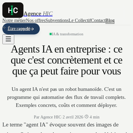
Agence
HIC
Notre métier
Nos offres
Subventions
Le Collectif
Contact
Blog
Retour au blog
Être rappelé
IA & transformation
Agents IA en entreprise : ce
que c'est concrètement et ce
que ça peut faire pour vous
Un agent IA n'est pas un robot humanoïde. C'est un
programme qui automatise des flux de travail complets.
Exemples concrets, coûts et comment déployer.
Par Agence HIC
·
2 avril 2026
·
4 min
Le terme "agent IA" évoque souvent des images de