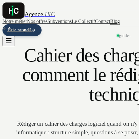
Agence
HIC
Notre métier
Nos offres
Subventions
Le Collectif
Contact
Blog
Retour au blog
Être rappelé
guides
Cahier des charg
comment le rédig
techni
Rédiger un cahier des charges logiciel quand on n'y 
informatique : structure simple, questions à se poser, 