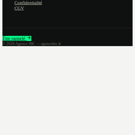
Confidentialité
CGV
Être rappelé
©
2026
Agence HIC — agencehic.fr