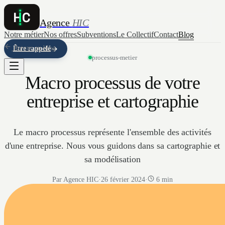
Agence
HIC
Notre métier
Nos offres
Subventions
Le Collectif
Contact
Blog
Retour au blog
Être rappelé
processus-metier
Macro processus de votre
entreprise et cartographie
Le macro processus représente l'ensemble des activités
d'une entreprise. Nous vous guidons dans sa cartographie et
sa modélisation
Par Agence HIC
·
26 février 2024
·
6 min