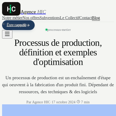
Agence
HIC
Notre métier
Nos offres
Subventions
Le Collectif
Contact
Blog
Retour au blog
Être rappelé
processus-metier
Processus de production,
définition et exemples
d'optimisation
Un processus de production est un enchaînement d'étape
qui oeuvrent à la fabrication d'un produit fini. Dépendant de
ressources, des techniques & des logiciels
Par Agence HIC
·
17 octobre 2024
·
7 min