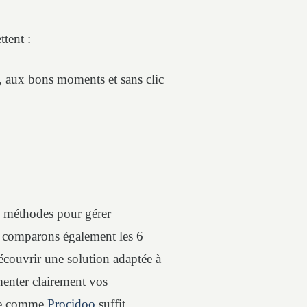
tent :
, aux bons moments et sans clic
es méthodes pour gérer
 comparons également les 6
écouvrir une solution adaptée à
umenter clairement vos
ple comme
Procidoo
suffit