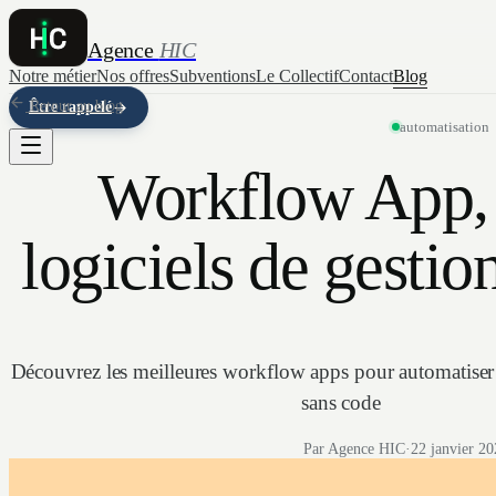
Agence
HIC
Notre métier
Nos offres
Subventions
Le Collectif
Contact
Blog
Retour au blog
Être rappelé
automatisation
Workflow App, 
logiciels de gestio
Découvrez les meilleures workflow apps pour automatiser
sans code
Par Agence HIC
·
22 janvier 2